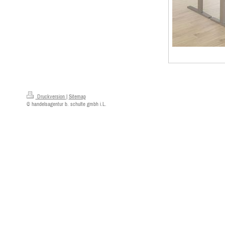
Druckversion
|
Sitemap
© handelsagentur b. schulte gmbh i.L.