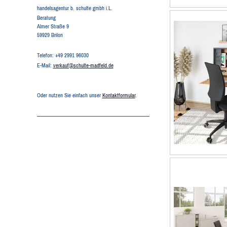
handelsagentur b. schulte gmbh i.L.
Beratung
Almer Straße 9
59929 Brilon
Telefon: +49 2991 96030
E-Mail:
verkauf@schulte-madfeld.de
Oder nutzen Sie einfach unser
Kontaktformular
.