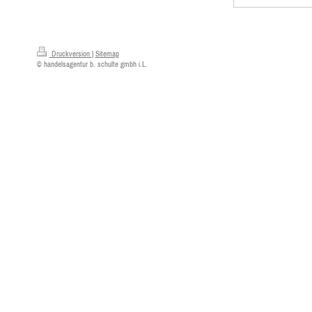
Druckversion
|
Sitemap
© handelsagentur b. schulte gmbh i.L.