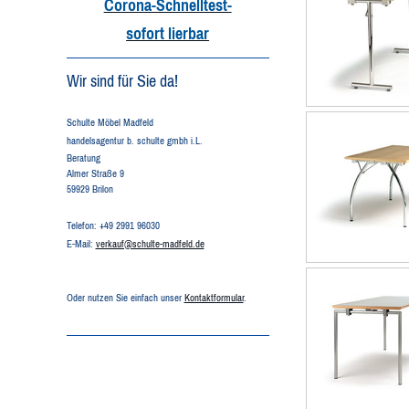
Corona-Schnelltest-
sofort lierbar
Wir sind für Sie da!
Schulte Möbel Madfeld
handelsagentur b. schulte gmbh i.L.
Beratung
Almer Straße 9
59929 Brilon
Telefon: +49 2991 96030
E-Mail:
verkauf@schulte-madfeld.de
Oder nutzen Sie einfach unser
Kontaktformular
.